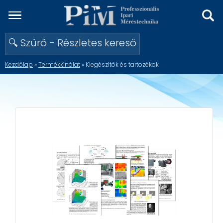
🔍 Szűrő - Részletes kereső
Kezdőlap
»
Termékkínálat
» Kiegészítők és tartozékok