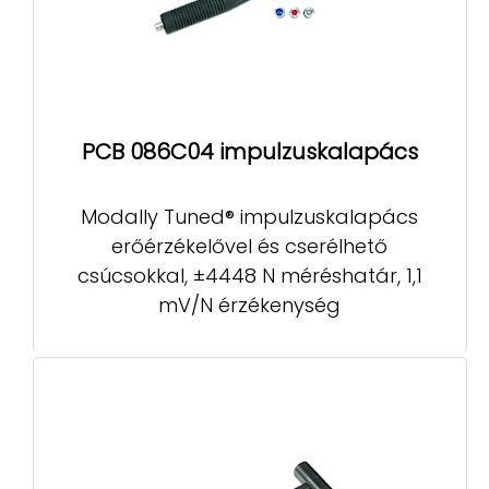
PCB 086C04 impulzuskalapács
Modally Tuned® impulzuskalapács
erőérzékelővel és cserélhető
csúcsokkal, ±4448 N méréshatár, 1,1
mV/N érzékenység