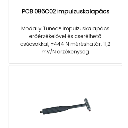
PCB 086C02 impulzuskalapács
Modally Tuned® impulzuskalapács
erőérzékelővel és cserélhető
csúcsokkal, ±444 N méréshatár, 11,2
mV/N érzékenység