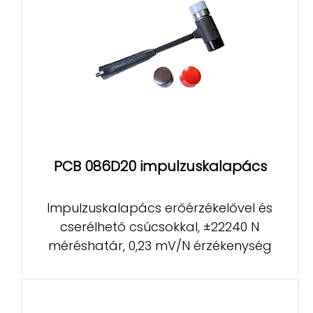
PCB 086D20 impulzuskalapács
Impulzuskalapács erőérzékelővel és
cserélhető csúcsokkal, ±22240 N
méréshatár, 0,23 mV/N érzékenység