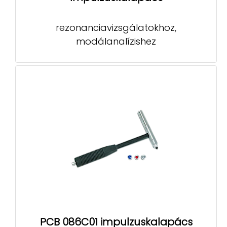
rezonanciavizsgálatokhoz,
modálanalízishez
PCB 086C01 impulzuskalapács