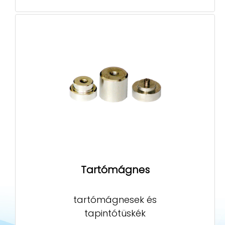
Tartómágnes
tartómágnesek és
tapintótüskék