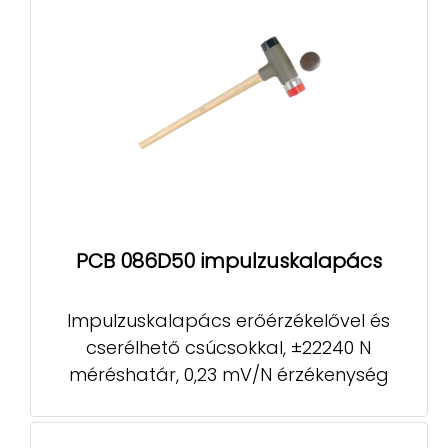
PCB 086D50 impulzuskalapács
Impulzuskalapács erőérzékelővel és
cserélhető csúcsokkal, ±22240 N
méréshatár, 0,23 mV/N érzékenység