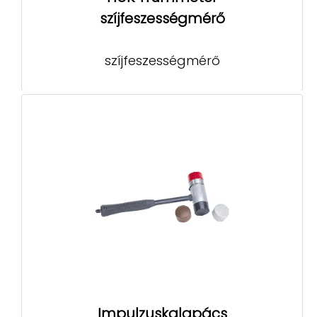
szíjfeszességmérő
szíjfeszességmérő
Impulzuskalapács