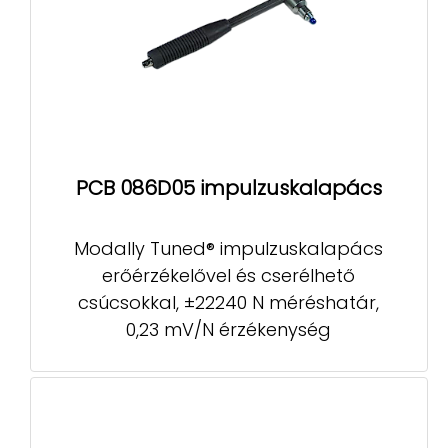
PCB 086D05 impulzuskalapács
Modally Tuned® impulzuskalapács
erőérzékelővel és cserélhető
csúcsokkal, ±22240 N méréshatár,
0,23 mV/N érzékenység