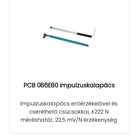
PCB 086E80 impulzuskalapács
Impulzuskalapács erőérzékelővel és
cserélhető csúcsokkal, ±222 N
méréshatár, 22,5 mV/N érzékenység