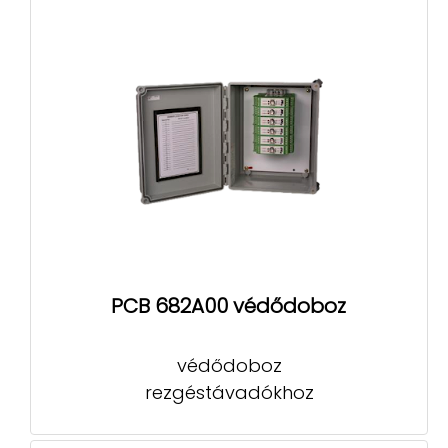
PCB 682A00 védődoboz
védődoboz
rezgéstávadókhoz