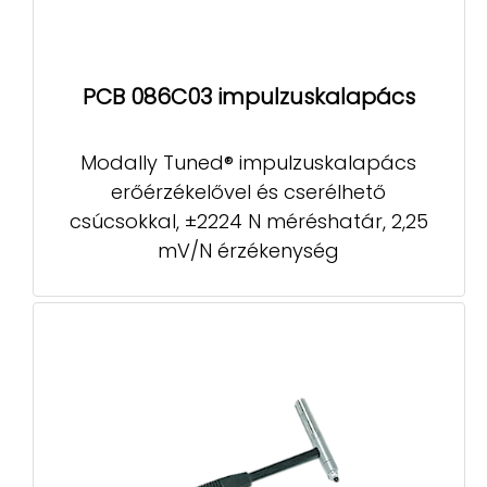
PCB 086C03 impulzuskalapács
Modally Tuned® impulzuskalapács
erőérzékelővel és cserélhető
csúcsokkal, ±2224 N méréshatár, 2,25
mV/N érzékenység