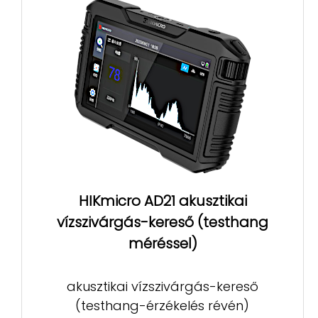
HIKmicro AD21 akusztikai
vízszivárgás-kereső (testhang
méréssel)
akusztikai vízszivárgás-kereső
(testhang-érzékelés révén)