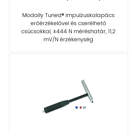
Modally Tuned® impulzuskalapács
erőérzékelővel és cserélhető
csúcsokkal, ±444 N méréshatár, 11,2
mV/N érzékenység