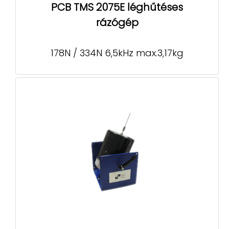
PCB TMS 2075E léghűtéses
rázógép
178N / 334N 6,5kHz max.3,17kg