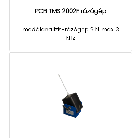
PCB TMS 2002E rázógép
modálanalízis-rázógép 9 N, max. 3
kHz