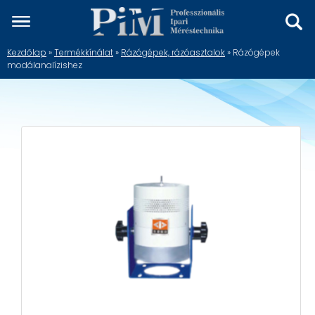
Kezdőlap
»
Termékkínálat
»
Rázógépek, rázóasztalok
» Rázógépek
modálanalízishez