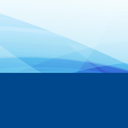
Dongling ES-100W-480 részlete
Víz
2.5 
800 kg
2100 H
1000 
51 
SDA-100
100
1930 x 1280 x 126
300 kN
2
2
80 kg
7300 kg
420 m
200 m
480 mm
M12