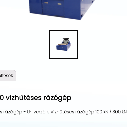
öltések
0 vízhűtéses rázógép
ázógép - Univerzális vízhűtéses rázógép 100 kN / 300 kN, 2 