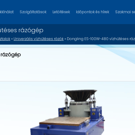
kínálat
Szolgáltatások
Letöltések
Időpontok és hírek
Szakmai s
űtéses rázógép
ztalok
»
Univerzális vízhűtéses rázók
» Dongling ES-100W-480 vízhűtéses rá
s rázógép