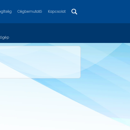
egítség
Cégbemutató
Kapcsolat
zógép