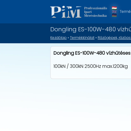
Termék
Dongling ES-100W-480 vízh
Kezdőlap
»
Termékkínálat
»
Rázógépek, rázóas
Dongling ES-100W-480 vízhűtése
100kN / 300kN 2500Hz max.1200kg