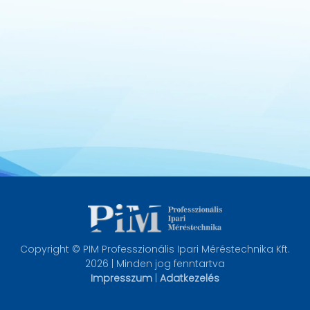
s specifikáció (angol)
mm/s
z
m/s²
mm
 kN
2 mm
500 Hz
 Hz
m
Copyright © PIM Professzionális Ipari Méréstechnika Kft.
m
2026 | Minden jog fenntartva
Impresszum
|
Adatkezelés