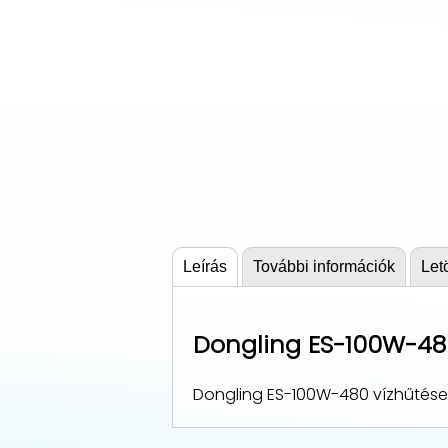
Leírás
További információk
Let
Dongling ES-100W-48
Dongling ES-100W-480 vízhűtéses r