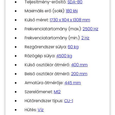
Teljesítmény-erősítő:
SDA-80
Maximális erő (sokk):
180 kN
Külső méret:
1730 x 1104 x 1308 mm
Frekvenciatartomány (max.):
2500 Hz
Frekvenciatartomány (min.):
2 Hz
Rezgőrendszer súlya:
60 kg
Rázógép súlya:
4500 kg
Külső osztókör átmérő:
400 mm
Belső osztókör átmérő:
200 mm
Armatúra átmérője:
445 mm
Szerelőmenet:
M12
Hűtőrendszer típus:
CU-1
Hűtés:
Víz