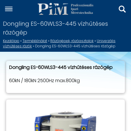
Dongling ES-60WLS3-445 vízhűtéses
rázógép
Kezdőlap
»
Termékkínálat
»
Rázógépek, rázóasztalok
»
Univerzális
vízhűtéses rázók
» Dongling ES-60WLS3-445 vízhűtéses rázógép
Dongling ES-60WLS3-445 vízhűtéses rázógép
60kN / 180kN 2500Hz max.800kg