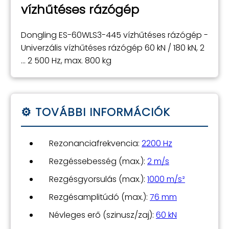
vízhűtéses rázógép
Dongling ES-60WLS3-445 vízhűtéses rázógép -
Univerzális vízhűtéses rázógép 60 kN / 180 kN, 2
... 2 500 Hz, max. 800 kg
Rezonanciafrekvencia:
2200 Hz
Rezgéssebesség (max.):
2 m/s
Rezgésgyorsulás (max.):
1000 m/s²
Rezgésamplitúdó (max.):
76 mm
Névleges erő (szinusz/zaj):
60 kN