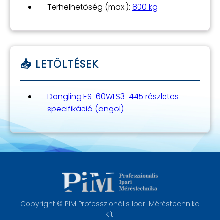
Terhelhetőség (max.):
800 kg
Dongling ES-60WLS3-445 részletes
specifikáció (angol)
Copyright © PIM Professzionális Ipari Méréstechnika
Kft.